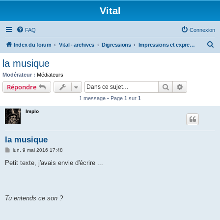
Vital
FAQ
Connexion
R
Index du forum
Vital - archives
Digressions
Impressions et expressions artistiques
e
la musique
c
Modérateur :
Médiateurs
h
Rechercher
Recherche 
Répondre
e
1 message • Page
1
sur
1
r
Implo
c
h
la musique
e
M
lun. 9 mai 2016 17:48
r
e
s
Petit texte, j'avais envie d'écrire ...
s
a
g
e
Tu entends ce son ?