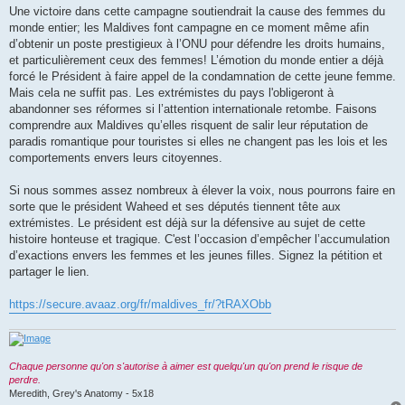
Une victoire dans cette campagne soutiendrait la cause des femmes du
monde entier; les Maldives font campagne en ce moment même afin
d’obtenir un poste prestigieux à l’ONU pour défendre les droits humains,
et particulièrement ceux des femmes! L’émotion du monde entier a déjà
forcé le Président à faire appel de la condamnation de cette jeune femme.
Mais cela ne suffit pas. Les extrémistes du pays l'obligeront à
abandonner ses réformes si l’attention internationale retombe. Faisons
comprendre aux Maldives qu’elles risquent de salir leur réputation de
paradis romantique pour touristes si elles ne changent pas les lois et les
comportements envers leurs citoyennes.
Si nous sommes assez nombreux à élever la voix, nous pourrons faire en
sorte que le président Waheed et ses députés tiennent tête aux
extrémistes. Le président est déjà sur la défensive au sujet de cette
histoire honteuse et tragique. C'est l’occasion d’empêcher l’accumulation
d’exactions envers les femmes et les jeunes filles. Signez la pétition et
partager le lien.
https://secure.avaaz.org/fr/maldives_fr/?tRAXObb
Chaque personne qu'on s'autorise à aimer est quelqu'un qu'on prend le risque de
perdre.
Meredith, Grey's Anatomy - 5x18