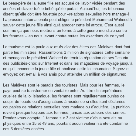
Le beau-père de la jeune fille est accusé de l'avoir violée pendant des
années et d'avoir tué le bébé qu'elle portait. Aujourd’hui, les tribunaux
disent qu’elle doit être fouettée pour «relations sexuelles hors mariage»!
La pression internationale peut obliger le président Mohammed Waheed à
sauver cette jeune fille ainsi qu'à abroger cette loi atroce. C'est aussi
comme ça que nous mettrons un terme à cette guerre mondiale contre
les femmes -- en nous levant contre toutes les exactions de ce type!
Le tourisme est la poule aux œufs d’or des élites des Maldives dont font
partie les ministres. Rassemblons 1 million de signatures cette semaine
et menaçons le président Waheed de ternir la réputation de ses îles via
des publicités-choc sur Internet et dans les magazines de voyage jusqu’à
ce qu’il innocente la jeune fille et abolisse cette loi inhumaine. Signez et
envoyez cet e-mail à vos amis pour atteindre un million de signatures:
Les Maldives sont le paradis des touristes. Mais pour les femmes, le
pays peut se transformer en véritable enfer. Au titre d’interprétations
cruelles de la loi islamique, les femmes sont régulièrement punies de
coups de fouets ou d’assignations à résidence si elles sont déclarées
coupables de relations sexuelles hors mariage ou d’adultère. La punition
revient presque toujours aux femmes, jamais aux auteurs des crimes.
Rendez-vous compte: 1 femme sur 3 est victime d’abus sexuels ou
physiques entre 15 et 49 ans, pourtant aucun violeur n’a été condamné
ces 3 dernières années.