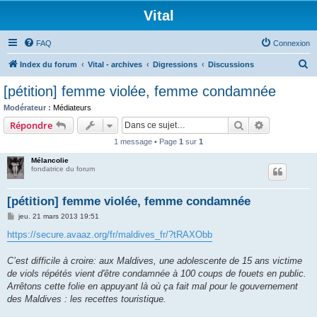
Vital
FAQ
Connexion
R
Index du forum
Vital - archives
Digressions
Discussions
e
[pétition] femme violée, femme condamnée
c
Modérateur :
Médiateurs
h
Rechercher
Recherche 
Répondre
e
1 message • Page
1
sur
1
r
Mélancolie
c
fondatrice du forum
h
[pétition] femme violée, femme condamnée
e
M
jeu. 21 mars 2013 19:51
r
e
s
https://secure.avaaz.org/fr/maldives_fr/?tRAXObb
s
a
g
C’est difficile à croire: aux Maldives, une adolescente de 15 ans victime
e
de viols répétés vient d'être condamnée à 100 coups de fouets en public.
Arrêtons cette folie en appuyant là où ça fait mal pour le gouvernement
des Maldives : les recettes touristique.