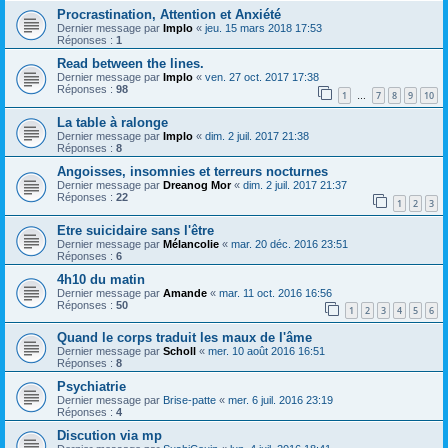
Procrastination, Attention et Anxiété
Dernier message par
Implo
«
jeu. 15 mars 2018 17:53
Réponses :
1
Read between the lines.
Dernier message par
Implo
«
ven. 27 oct. 2017 17:38
Réponses :
98
1
7
8
9
10
…
La table à ralonge
Dernier message par
Implo
«
dim. 2 juil. 2017 21:38
Réponses :
8
Angoisses, insomnies et terreurs nocturnes
Dernier message par
Dreanog Mor
«
dim. 2 juil. 2017 21:37
Réponses :
22
1
2
3
Etre suicidaire sans l'être
Dernier message par
Mélancolie
«
mar. 20 déc. 2016 23:51
Réponses :
6
4h10 du matin
Dernier message par
Amande
«
mar. 11 oct. 2016 16:56
Réponses :
50
1
2
3
4
5
6
Quand le corps traduit les maux de l'âme
Dernier message par
Scholl
«
mer. 10 août 2016 16:51
Réponses :
8
Psychiatrie
Dernier message par
Brise-patte
«
mer. 6 juil. 2016 23:19
Réponses :
4
Discution via mp