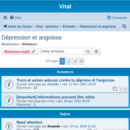
Vital
FAQ
Connexion
R
Index du forum
Vital - archives
Entraide
Dépression et angoisse
e
Dépression et angoisse
c
Modérateur :
Médiateurs
h
Rechercher
Recherche avanc
Nouveau sujet
e
1
2
3
Suivante
64 sujets
r
c
Annonces
h
Trucs et autres astuces contre la déprime et l'angoisse
e
Dernier message par
Ame&lie
«
ven. 17 févr. 2017 19:22
Réponses :
12
r
1
2
[Important] Informations pouvant être utiles
Dernier message par
invite
«
jeu. 28 avr. 2011 09:26
Réponses :
1
Sujets
Need attention
Dernier message par
Amande
«
lun. 14 oct. 2019 13:18
Réponses :
608