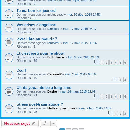
Dernier message par
SushiCouin
«
lun. 4 juil. 2016 18:41
Réponses :
2
Tenez bon les jeunes!
Dernier message par
mightycoati
«
mer. 30 déc. 2015 14:53
Réponses :
3
Vos crises d'angoisse
Dernier message par
ramblent
«
mar. 17 nov. 2015 06:17
Réponses :
5
vivre libre ou mourir ?
Dernier message par
ramblent
«
mar. 17 nov. 2015 06:14
Réponses :
2
Et c'est parti pour le show!
Dernier message par
Bifteckrose
«
lun. 9 nov. 2015 21:59
Réponses :
59
1
2
3
4
5
6
Deuil
Dernier message par
Caramel2
«
mar. 2 juin 2015 05:19
Réponses :
10
1
2
Oh its you....its be a long time
Dernier message par
Dashe
«
mar. 24 mars 2015 22:09
Réponses :
51
1
2
3
4
5
6
Stress post-traumatique ?
Dernier message par
Meth en psychose
«
sam. 7 févr. 2015 14:14
Réponses :
25
1
2
3
Nouveau sujet