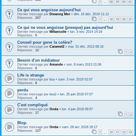
1
58
59
60
61
…
Ce qui vous angoisse aujourd'hui
Dernier message par
Dreanog Mor
«
dim. 16 déc. 2018 21:12
Réponses :
207
1
18
19
20
21
…
Ce qui ne vous angoisse (presque) pas aujourd'hui
Dernier message par
Mélancolie
«
lun. 3 nov. 2014 14:16
Réponses :
5
Conseil pour gerer la colère?
Dernier message par
Caramel2
«
mar. 31 déc. 2013 08:18
Réponses :
15
1
2
Besoin d'un médiateur
Dernier message par
Amande
«
ven. 8 mars 2013 21:06
Réponses :
6
Life is strange
Dernier message par
tisa
«
sam. 3 nov. 2018 02:07
Réponses :
8
perdu
Dernier message par
tisa2
«
lun. 25 juin 2018 07:07
Réponses :
4
C'est compliqué
Dernier message par
Onda
«
lun. 4 juin 2018 09:07
Réponses :
17
1
2
Blop.
Dernier message par
Onda
«
sam. 28 avr. 2018 18:17
Réponses :
127
1
10
11
12
13
…