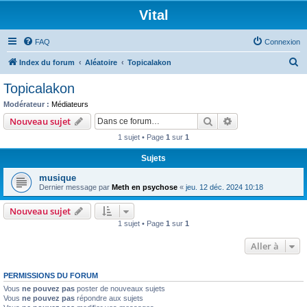
Vital
FAQ
Connexion
R
Index du forum
Aléatoire
Topicalakon
e
Topicalakon
c
Modérateur :
Médiateurs
h
Rechercher
Recherche avanc
Nouveau sujet
e
1 sujet • Page
1
sur
1
r
Sujets
c
musique
h
Dernier message par
Meth en psychose
«
jeu. 12 déc. 2024 10:18
e
Nouveau sujet
r
1 sujet • Page
1
sur
1
Aller à
PERMISSIONS DU FORUM
Vous
ne pouvez pas
poster de nouveaux sujets
Vous
ne pouvez pas
répondre aux sujets