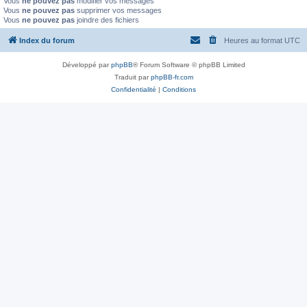
Vous
ne pouvez pas
modifier vos messages
Vous
ne pouvez pas
supprimer vos messages
Vous
ne pouvez pas
joindre des fichiers
Index du forum
Heures au format
UTC
Développé par
phpBB
® Forum Software © phpBB Limited
Traduit par
phpBB-fr.com
Confidentialité
|
Conditions