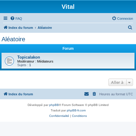
Vital
FAQ
Connexion
R
Index du forum
Aléatoire
e
Aléatoire
c
Forum
h
e
Topicalakon
Modérateur :
Médiateurs
r
Sujets :
1
c
h
Aller à
e
r
Index du forum
Heures au format
UTC
Développé par
phpBB
® Forum Software © phpBB Limited
Traduit par
phpBB-fr.com
Confidentialité
|
Conditions