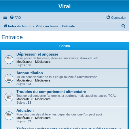
Vital
FAQ
Connexion
R
Index du forum
Vital - archives
Entraide
e
Entraide
c
Forum
h
e
Dépression et angoisse
Pour parler de tristesse, d'envies suicidaires, d'anxiété, etc.
r
Modérateur :
Médiateurs
Sujets :
66
c
Automutilation
h
Ici, on peut discuter de tout ce qui touche à l'automutilation.
Modérateur :
Médiateurs
e
Sujets :
23
r
Troubles du comportement alimentaire
Tout ce qui concerne l'anorexie, la boulimie, mais aussi les autres TCAs.
Modérateur :
Médiateurs
Sujets :
33
Addiction
Pour discuter des différentes dépendances que l'on peut avoir.
Modérateur :
Médiateurs
Sujets :
33