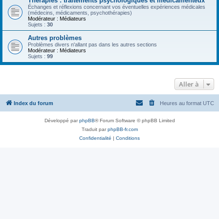
Thérapies : traitements psychologiques et médicamenteux
Échanges et réflexions concernant vos éventuelles expériences médicales
(médecins, médicaments, psychothérapies)
Modérateur :
Médiateurs
Sujets :
30
Autres problèmes
Problèmes divers n'allant pas dans les autres sections
Modérateur :
Médiateurs
Sujets :
99
Aller à
Index du forum
Heures au format
UTC
Développé par
phpBB
® Forum Software © phpBB Limited
Traduit par
phpBB-fr.com
Confidentialité
|
Conditions