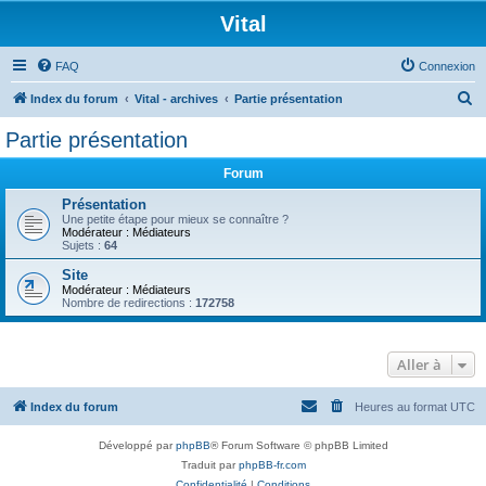
Vital
FAQ
Connexion
R
Index du forum
Vital - archives
Partie présentation
e
Partie présentation
c
Forum
h
e
Présentation
Une petite étape pour mieux se connaître ?
r
Modérateur :
Médiateurs
Sujets :
64
c
Site
h
Modérateur :
Médiateurs
Nombre de redirections :
172758
e
r
Aller à
Index du forum
Heures au format
UTC
Développé par
phpBB
® Forum Software © phpBB Limited
Traduit par
phpBB-fr.com
Confidentialité
|
Conditions