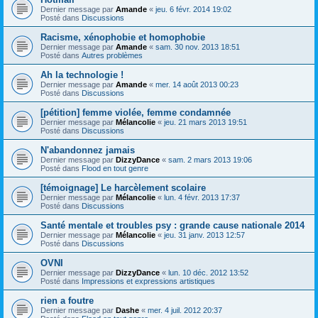
Dernier message par
Amande
«
jeu. 6 févr. 2014 19:02
Posté dans
Discussions
Racisme, xénophobie et homophobie
Dernier message par
Amande
«
sam. 30 nov. 2013 18:51
Posté dans
Autres problèmes
Ah la technologie !
Dernier message par
Amande
«
mer. 14 août 2013 00:23
Posté dans
Discussions
[pétition] femme violée, femme condamnée
Dernier message par
Mélancolie
«
jeu. 21 mars 2013 19:51
Posté dans
Discussions
N'abandonnez jamais
Dernier message par
DizzyDance
«
sam. 2 mars 2013 19:06
Posté dans
Flood en tout genre
[témoignage] Le harcèlement scolaire
Dernier message par
Mélancolie
«
lun. 4 févr. 2013 17:37
Posté dans
Discussions
Santé mentale et troubles psy : grande cause nationale 2014
Dernier message par
Mélancolie
«
jeu. 31 janv. 2013 12:57
Posté dans
Discussions
OVNI
Dernier message par
DizzyDance
«
lun. 10 déc. 2012 13:52
Posté dans
Impressions et expressions artistiques
rien a foutre
Dernier message par
Dashe
«
mer. 4 juil. 2012 20:37