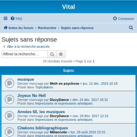
Vital
FAQ
Connexion
R
Index du forum
Rechercher
Sujets sans réponse
e
Sujets sans réponse
c
Aller à la recherche avancée
h
Rechercher
Recherche avancée
e
24 résultats trouvés • Page
1
sur
1
r
Sujets
c
musique
h
Dernier message par
Meth en psychose
«
jeu. 12 déc. 2024 10:18
e
Posté dans
Topicalakon
r
Joyeux No Hell
Dernier message par
DizzyDance
«
dim. 24 déc. 2017 18:32
Posté dans
Impressions et expressions artistiques
Années 60, les musiques
Dernier message par
DizzyDance
«
ven. 24 févr. 2017 12:15
Posté dans
Impressions et expressions artistiques
Citations bibliographiques
Dernier message par
Mélancolie
«
lun. 29 août 2016 23:15
Posté dans
Impressions et expressions artistiques