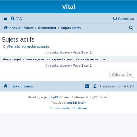
Vital
FAQ
Connexion
R
Index du forum
Rechercher
Sujets actifs
e
Sujets actifs
c
Aller à la recherche avancée
h
0 résultat trouvé • Page
1
sur
1
e
Aucun sujet ou message ne correspond à vos critères de recherche.
r
0 résultat trouvé • Page
1
sur
1
c
Aller à
h
Index du forum
Heures au format
UTC
e
r
Développé par
phpBB
® Forum Software © phpBB Limited
Traduit par
phpBB-fr.com
Confidentialité
|
Conditions