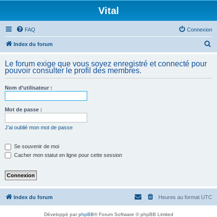
Vital
FAQ
Connexion
R
Index du forum
e
Le forum exige que vous soyez enregistré et connecté pour
c
pouvoir consulter le profil des membres.
h
Nom d’utilisateur :
e
r
Mot de passe :
c
h
J’ai oublié mon mot de passe
e
Se souvenir de moi
r
Cacher mon statut en ligne pour cette session
Index du forum
Heures au format
UTC
Développé par
phpBB
® Forum Software © phpBB Limited