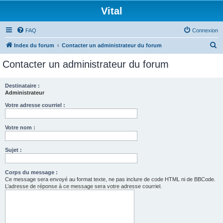
Vital
FAQ
Connexion
R
Index du forum
Contacter un administrateur du forum
e
Contacter un administrateur du forum
c
h
Destinataire :
Administrateur
e
r
Votre adresse courriel :
c
Votre nom :
h
e
Sujet :
r
Corps du message :
Ce message sera envoyé au format texte, ne pas inclure de code HTML ni de BBCode.
L’adresse de réponse à ce message sera votre adresse courriel.