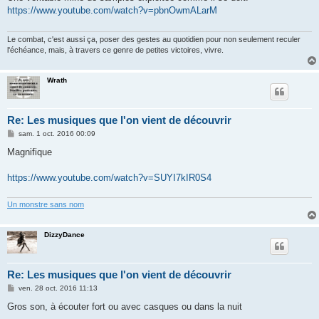
s
https://www.youtube.com/watch?v=pbnOwmALarM
a
g
e
Le combat, c'est aussi ça, poser des gestes au quotidien pour non seulement reculer
l'échéance, mais, à travers ce genre de petites victoires, vivre.
Wrath
Re: Les musiques que l'on vient de découvrir
M
sam. 1 oct. 2016 00:09
e
s
Magnifique
s
a
g
https://www.youtube.com/watch?v=SUYI7kIR0S4
e
Un monstre sans nom
DizzyDance
Re: Les musiques que l'on vient de découvrir
M
ven. 28 oct. 2016 11:13
e
s
Gros son, à écouter fort ou avec casques ou dans la nuit
s