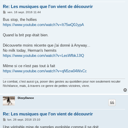
Re: Les musiques que l'on vient de découvrir
M
ven. 16 sept. 2016 11:44
e
s
Bus stop, the hollies
s
https://www.youtube.com/watch?v=It75wQ0JypA
a
g
e
Quand la brit pop était bien.
Découverte moins récente que j'ai donné à Anyway...
No milk today, Herman's hermits
https://www.youtube.com/watch?v=LesWfbkJJlQ
Même si ce n'est pas tout à fait
https://www.youtube.com/watch?v=qN5zw04WxCc
Le combat, c'est aussi ça, poser des gestes au quotidien pour non seulement reculer
l'échéance, mais, à travers ce genre de petites victoires, vivre.
DizzyDance
Re: Les musiques que l'on vient de découvrir
M
lun. 26 sept. 2016 15:10
e
s
Une véritable mine de samples exploitée comme il se doit.