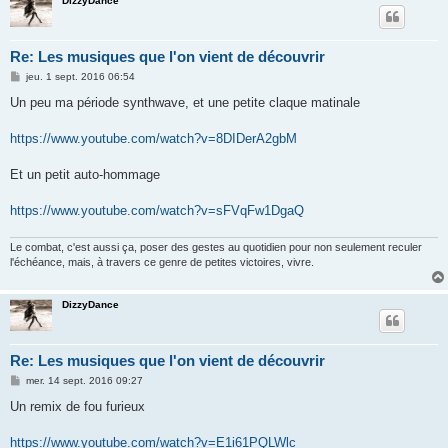
DizzyDance
Re: Les musiques que l'on vient de découvrir
M
jeu. 1 sept. 2016 06:54
e
s
Un peu ma période synthwave, et une petite claque matinale
s
a
g
https://www.youtube.com/watch?v=8DIDerA2gbM
e
Et un petit auto-hommage
https://www.youtube.com/watch?v=sFVqFw1DgaQ
Le combat, c'est aussi ça, poser des gestes au quotidien pour non seulement reculer
l'échéance, mais, à travers ce genre de petites victoires, vivre.
DizzyDance
Re: Les musiques que l'on vient de découvrir
M
mer. 14 sept. 2016 09:27
e
s
Un remix de fou furieux
s
a
g
https://www.youtube.com/watch?v=E1i61PQLWlc