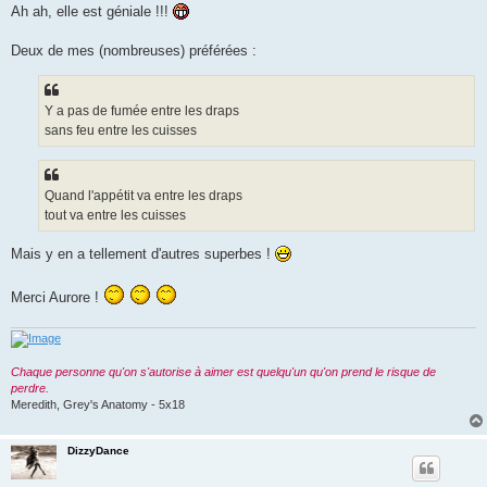
s
Ah ah, elle est géniale !!!
s
a
g
Deux de mes (nombreuses) préférées :
e
Y a pas de fumée entre les draps
sans feu entre les cuisses
Quand l'appétit va entre les draps
tout va entre les cuisses
Mais y en a tellement d'autres superbes !
Merci Aurore !
Chaque personne qu'on s'autorise à aimer est quelqu'un qu'on prend le risque de
perdre.
Meredith, Grey's Anatomy - 5x18
DizzyDance