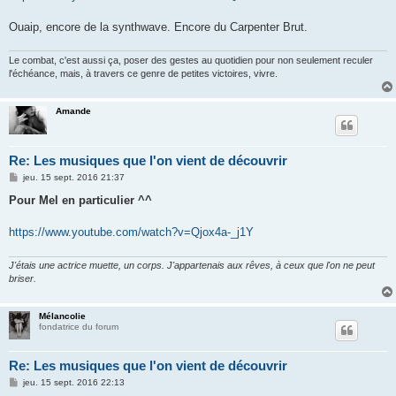
e
Ouaip, encore de la synthwave. Encore du Carpenter Brut.
Le combat, c'est aussi ça, poser des gestes au quotidien pour non seulement reculer
l'échéance, mais, à travers ce genre de petites victoires, vivre.
Amande
Re: Les musiques que l'on vient de découvrir
M
jeu. 15 sept. 2016 21:37
e
s
Pour Mel en particulier ^^
s
a
g
https://www.youtube.com/watch?v=Qjox4a-_j1Y
e
J'étais une actrice muette, un corps. J'appartenais aux rêves, à ceux que l'on ne peut
briser.
Mélancolie
fondatrice du forum
Re: Les musiques que l'on vient de découvrir
M
jeu. 15 sept. 2016 22:13
e