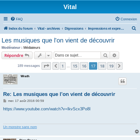
Vital
FAQ
Connexion
R
Index du forum
Vital - archives
Digressions
Impressions et expressions artistiques
e
Les musiques que l'on vient de découvrir
c
Modérateur :
Médiateurs
h
Rechercher
Recherche 
Répondre
e
Page
17
sur
19
1
15
16
17
18
19
Précédente
Suivant
189 messages
r
…
c
Wrath
h
e
Re: Les musiques que l'on vient de découvrir
r
M
mer. 17 août 2016 00:59
e
s
https://www.youtube.com/watch?v=lkvScx3Po8I
s
a
g
e
Un monstre sans nom