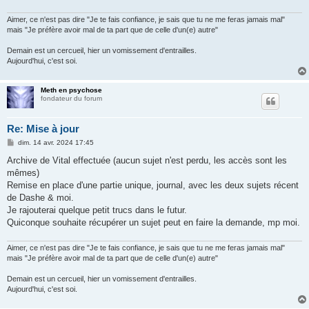
Aimer, ce n'est pas dire "Je te fais confiance, je sais que tu ne me feras jamais mal"
mais "Je préfère avoir mal de ta part que de celle d'un(e) autre"
Demain est un cercueil, hier un vomissement d'entrailles.
Aujourd'hui, c'est soi.
Meth en psychose
fondateur du forum
Re: Mise à jour
M
dim. 14 avr. 2024 17:45
e
s
Archive de Vital effectuée (aucun sujet n'est perdu, les accès sont les
s
mêmes)
a
g
Remise en place d'une partie unique, journal, avec les deux sujets récent
e
de Dashe & moi.
Je rajouterai quelque petit trucs dans le futur.
Quiconque souhaite récupérer un sujet peut en faire la demande, mp moi.
Aimer, ce n'est pas dire "Je te fais confiance, je sais que tu ne me feras jamais mal"
mais "Je préfère avoir mal de ta part que de celle d'un(e) autre"
Demain est un cercueil, hier un vomissement d'entrailles.
Aujourd'hui, c'est soi.