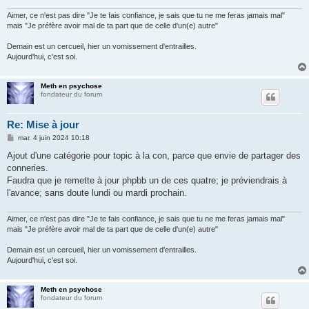
Aimer, ce n'est pas dire "Je te fais confiance, je sais que tu ne me feras jamais mal"
mais "Je préfère avoir mal de ta part que de celle d'un(e) autre"
Demain est un cercueil, hier un vomissement d'entrailles.
Aujourd'hui, c'est soi.
Meth en psychose
fondateur du forum
Re: Mise à jour
M
mar. 4 juin 2024 10:18
e
s
Ajout d'une catégorie pour topic à la con, parce que envie de partager des
s
conneries.
a
g
Faudra que je remette à jour phpbb un de ces quatre; je préviendrais à
e
l'avance; sans doute lundi ou mardi prochain.
Aimer, ce n'est pas dire "Je te fais confiance, je sais que tu ne me feras jamais mal"
mais "Je préfère avoir mal de ta part que de celle d'un(e) autre"
Demain est un cercueil, hier un vomissement d'entrailles.
Aujourd'hui, c'est soi.
Meth en psychose
fondateur du forum