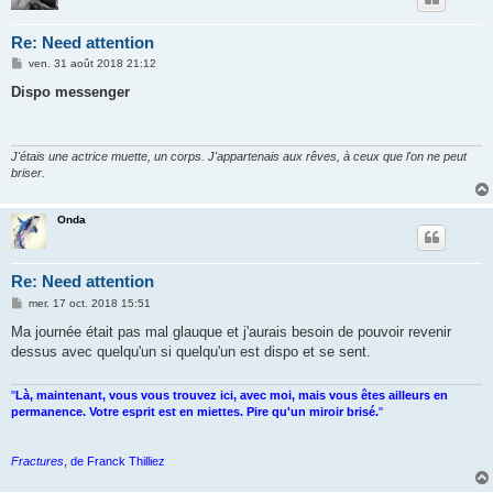
Re: Need attention
M
ven. 31 août 2018 21:12
e
s
Dispo messenger
s
a
g
e
J'étais une actrice muette, un corps. J'appartenais aux rêves, à ceux que l'on ne peut
briser.
Onda
Re: Need attention
M
mer. 17 oct. 2018 15:51
e
s
Ma journée était pas mal glauque et j'aurais besoin de pouvoir revenir
s
dessus avec quelqu'un si quelqu'un est dispo et se sent.
a
g
e
"
Là, maintenant, vous vous trouvez ici, avec moi, mais vous êtes ailleurs en
permanence. Votre esprit est en miettes. Pire qu'un miroir brisé.
"
Fractures
, de Franck Thilliez