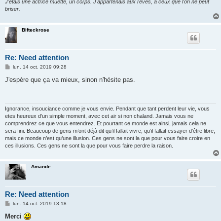
J'étais une actrice muette, un corps. J'appartenais aux rêves, à ceux que l'on ne peut
briser.
Bifteckrose
Re: Need attention
M
lun. 14 oct. 2019 09:28
e
s
J'espère que ça va mieux, sinon n'hésite pas.
s
a
g
e
Ignorance, insouciance comme je vous envie. Pendant que tant perdent leur vie, vous
etes heureux d’un simple moment, avec cet air si non chaland. Jamais vous ne
comprendrez ce que vous entendrez. Et pourtant ce monde est ainsi, jamais cela ne
sera fini. Beaucoup de gens m’ont déjà dit qu’il fallait vivre, qu’il fallait essayer d’être libre,
mais ce monde n’est qu’une illusion. Ces gens ne sont la que pour vous faire croire en
ces illusions. Ces gens ne sont la que pour vous faire perdre la raison.
Amande
Re: Need attention
M
lun. 14 oct. 2019 13:18
e
s
Merci
s