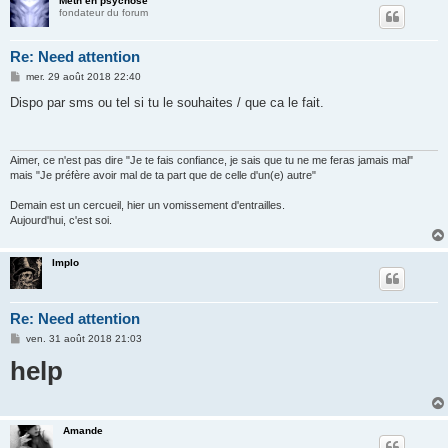
Meth en psychose
fondateur du forum
Re: Need attention
M
mer. 29 août 2018 22:40
e
s
Dispo par sms ou tel si tu le souhaites / que ca le fait.
s
a
g
e
Aimer, ce n'est pas dire "Je te fais confiance, je sais que tu ne me feras jamais mal"
mais "Je préfère avoir mal de ta part que de celle d'un(e) autre"
Demain est un cercueil, hier un vomissement d'entrailles.
Aujourd'hui, c'est soi.
Implo
Re: Need attention
M
ven. 31 août 2018 21:03
e
help
s
s
a
g
e
Amande