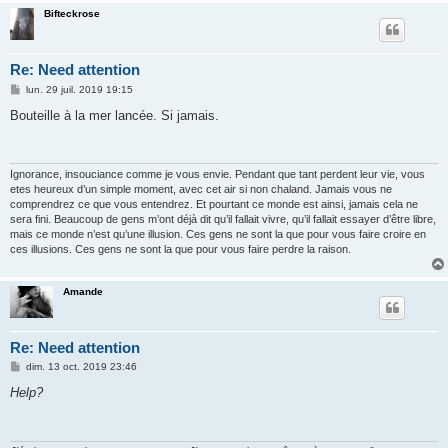
Bifteckrose
Re: Need attention
M
lun. 29 juil. 2019 19:15
e
s
Bouteille à la mer lancée. Si jamais.
s
a
g
e
Ignorance, insouciance comme je vous envie. Pendant que tant perdent leur vie, vous
etes heureux d’un simple moment, avec cet air si non chaland. Jamais vous ne
comprendrez ce que vous entendrez. Et pourtant ce monde est ainsi, jamais cela ne
sera fini. Beaucoup de gens m’ont déjà dit qu’il fallait vivre, qu’il fallait essayer d’être libre,
mais ce monde n’est qu’une illusion. Ces gens ne sont la que pour vous faire croire en
ces illusions. Ces gens ne sont la que pour vous faire perdre la raison.
Amande
Re: Need attention
M
dim. 13 oct. 2019 23:46
e
s
Help?
s
a
g
e