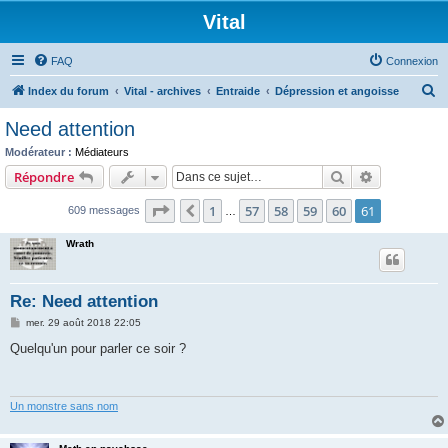
Vital
FAQ
Connexion
R
Index du forum
Vital - archives
Entraide
Dépression et angoisse
e
Need attention
c
Modérateur :
Médiateurs
h
Rechercher
Recherche 
Répondre
e
Page
61
sur
61
1
57
58
59
60
61
Précédente
609 messages
r
…
c
Wrath
h
e
Re: Need attention
r
M
mer. 29 août 2018 22:05
e
s
Quelqu'un pour parler ce soir ?
s
a
g
e
Un monstre sans nom