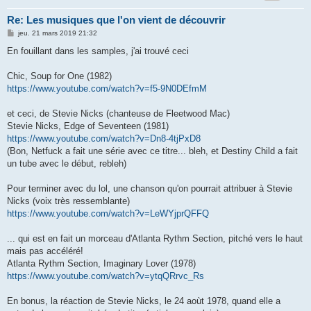
Re: Les musiques que l'on vient de découvrir
M
jeu. 21 mars 2019 21:32
e
s
En fouillant dans les samples, j'ai trouvé ceci
s
a
g
Chic, Soup for One (1982)
e
https://www.youtube.com/watch?v=f5-9N0DEfmM
et ceci, de Stevie Nicks (chanteuse de Fleetwood Mac)
Stevie Nicks, Edge of Seventeen (1981)
https://www.youtube.com/watch?v=Dn8-4tjPxD8
(Bon, Netfuck a fait une série avec ce titre... bleh, et Destiny Child a fait
un tube avec le début, rebleh)
Pour terminer avec du lol, une chanson qu'on pourrait attribuer à Stevie
Nicks (voix très ressemblante)
https://www.youtube.com/watch?v=LeWYjprQFFQ
... qui est en fait un morceau d'Atlanta Rythm Section, pitché vers le haut
mais pas accéléré!
Atlanta Rythm Section, Imaginary Lover (1978)
https://www.youtube.com/watch?v=ytqQRrvc_Rs
En bonus, la réaction de Stevie Nicks, le 24 aoùt 1978, quand elle a