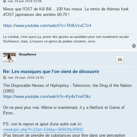
M
mar. 19 juin 2018 22:08
e
s
Mieux que l'OST de Kill Bill... 100 fois mieux. Le remix de thèmes funk
s
d'OST japonaises des années 60-70 !
a
g
e
https://www.youtube.com/watch?v=TA9LVzuC7z4
Le combat, c'est aussi ça, poser des gestes au quotidien pour non seulement reculer
l'échéance, mais, à travers ce genre de petites victoires, vivre.
DizzyDance
Re: Les musiques que l'on vient de découvrir
M
mar. 18 sept. 2018 14:53
e
s
The Disposable Heroes of Hiphoprisy - Television, the Drug of the Nation
s
(1992)
a
g
https://www.youtube.com/watch?v=Ky4uYnsF3kc
e
On ne peut plus vrai. Même si maintenant, il y a Netfuck et Game of
Étron...
PS: voir le repost et ajout d'une autre zak ici
viewtopic.php?f=21&t=534&p=36942#p36942
(Pas besoin de prendre de substances pour être dans une perception