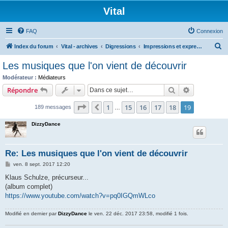
Vital
FAQ
Connexion
R
Index du forum
Vital - archives
Digressions
Impressions et expressions artistiques
e
Les musiques que l'on vient de découvrir
c
Modérateur :
Médiateurs
h
Rechercher
Recherche 
Répondre
e
Page
19
sur
19
1
15
16
17
18
19
Précédente
189 messages
r
…
c
DizzyDance
h
e
Re: Les musiques que l'on vient de découvrir
r
M
ven. 8 sept. 2017 12:20
e
s
Klaus Schulze, précurseur...
s
(album complet)
a
g
https://www.youtube.com/watch?v=pq0IGQmWLco
e
Modifié en dernier par
DizzyDance
le ven. 22 déc. 2017 23:58, modifié 1 fois.