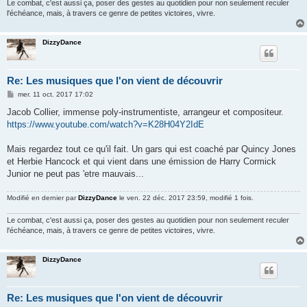
Le combat, c'est aussi ça, poser des gestes au quotidien pour non seulement reculer
l'échéance, mais, à travers ce genre de petites victoires, vivre.
DizzyDance
Re: Les musiques que l'on vient de découvrir
M
mer. 11 oct. 2017 17:02
e
s
Jacob Collier, immense poly-instrumentiste, arrangeur et compositeur.
s
https://www.youtube.com/watch?v=K28H04Y2IdE
a
g
e
Mais regardez tout ce qu'il fait. Un gars qui est coaché par Quincy Jones
et Herbie Hancock et qui vient dans une émission de Harry Cormick
Junior ne peut pas 'etre mauvais...
Modifié en dernier par
DizzyDance
le ven. 22 déc. 2017 23:59, modifié 1 fois.
Le combat, c'est aussi ça, poser des gestes au quotidien pour non seulement reculer
l'échéance, mais, à travers ce genre de petites victoires, vivre.
DizzyDance
Re: Les musiques que l'on vient de découvrir