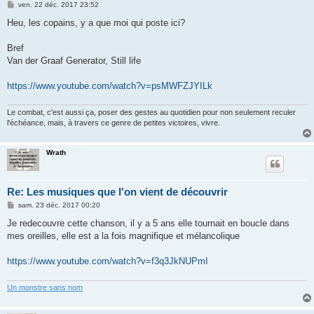
M
ven. 22 déc. 2017 23:52
e
s
Heu, les copains, y a que moi qui poste ici?
s
a
g
Bref
e
Van der Graaf Generator, Still life
https://www.youtube.com/watch?v=psMWFZJYILk
Le combat, c'est aussi ça, poser des gestes au quotidien pour non seulement reculer
l'échéance, mais, à travers ce genre de petites victoires, vivre.
Wrath
Re: Les musiques que l'on vient de découvrir
M
sam. 23 déc. 2017 00:20
e
s
Je redecouvre cette chanson, il y a 5 ans elle tournait en boucle dans
s
mes oreilles, elle est a la fois magnifique et mélancolique
a
g
e
https://www.youtube.com/watch?v=f3q3JkNUPmI
Un monstre sans nom