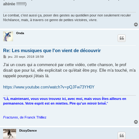
altérée !!!!!!!)
Le combat, c'est aussi ça, poser des gestes au quotidien pour non seulement reculer
l'échéance, mais, à travers ce genre de petites victoires, vivre.
Onda
Re: Les musiques que l'on vient de découvrir
M
jeu. 20 sept. 2018 18:59
e
s
J'ai un cours qui a commencé par cette vidéo, cette chanson, le prof
s
disait que pour lui, elle explicitait ce qu'était être psy. Elle m'a touché, m'a
a
g
rappelé pourquoi j'étais là.
e
https://www.youtube.com/watch?v=pQJFw73YH0Y
"
Là, maintenant, vous vous trouvez ici, avec moi, mais vous êtes ailleurs en
permanence. Votre esprit est en miettes. Pire qu'un miroir brisé.
"
Fractures
, de Franck Thilliez
DizzyDance