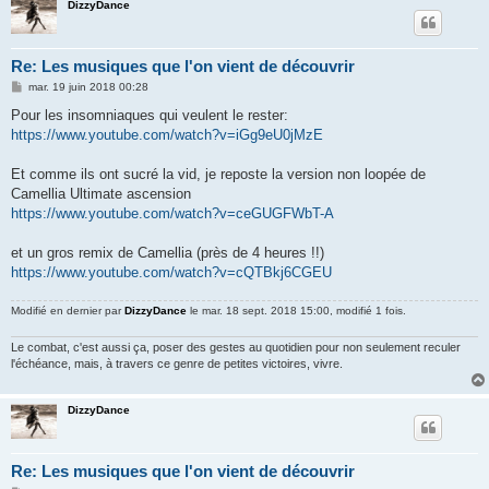
DizzyDance
Re: Les musiques que l'on vient de découvrir
M
mar. 19 juin 2018 00:28
e
s
Pour les insomniaques qui veulent le rester:
s
https://www.youtube.com/watch?v=iGg9eU0jMzE
a
g
e
Et comme ils ont sucré la vid, je reposte la version non loopée de
Camellia Ultimate ascension
https://www.youtube.com/watch?v=ceGUGFWbT-A
et un gros remix de Camellia (près de 4 heures !!)
https://www.youtube.com/watch?v=cQTBkj6CGEU
Modifié en dernier par
DizzyDance
le mar. 18 sept. 2018 15:00, modifié 1 fois.
Le combat, c'est aussi ça, poser des gestes au quotidien pour non seulement reculer
l'échéance, mais, à travers ce genre de petites victoires, vivre.
DizzyDance
Re: Les musiques que l'on vient de découvrir