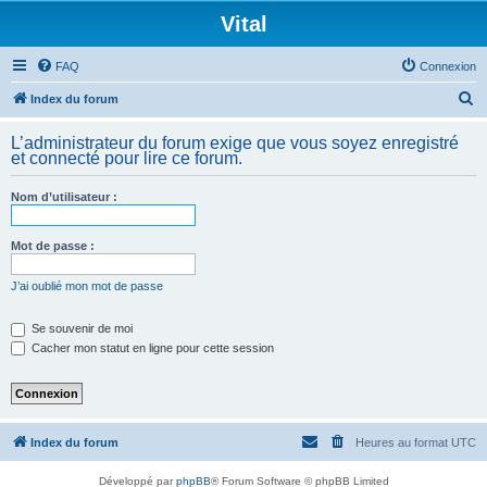
Vital
FAQ
Connexion
R
Index du forum
e
L’administrateur du forum exige que vous soyez enregistré
c
et connecté pour lire ce forum.
h
Nom d’utilisateur :
e
r
Mot de passe :
c
h
J’ai oublié mon mot de passe
e
Se souvenir de moi
r
Cacher mon statut en ligne pour cette session
Index du forum
Heures au format
UTC
Développé par
phpBB
® Forum Software © phpBB Limited