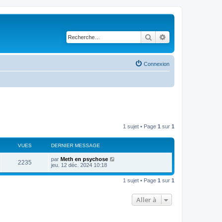
Rechercher
Recherche avancé
Connexion
1 sujet • Page
1
sur
1
VUES
DERNIER MESSAGE
par
Meth en psychose
2235
jeu. 12 déc. 2024 10:18
1 sujet • Page
1
sur
1
Aller à