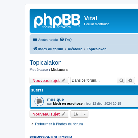
Vital
Forum d'entraide
Accès rapide
FAQ
Index du forum
Aléatoire
Topicalakon
Topicalakon
Modérateur :
Médiateurs
Recher
Re
Nouveau sujet
SUJETS
musique
par
Meth en psychose
»
jeu. 12 déc. 2024 10:18
Nouveau sujet
Retourner à l’index du forum
PERMISSIONS DU FORUM