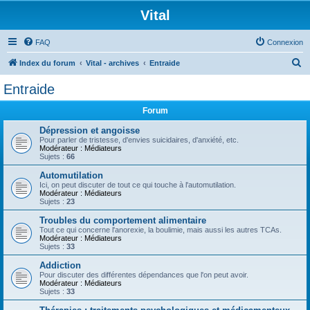
Vital
FAQ
Connexion
R
Index du forum
Vital - archives
Entraide
e
Entraide
c
Forum
h
e
Dépression et angoisse
Pour parler de tristesse, d'envies suicidaires, d'anxiété, etc.
r
Modérateur :
Médiateurs
Sujets :
66
c
Automutilation
h
Ici, on peut discuter de tout ce qui touche à l'automutilation.
Modérateur :
Médiateurs
e
Sujets :
23
r
Troubles du comportement alimentaire
Tout ce qui concerne l'anorexie, la boulimie, mais aussi les autres TCAs.
Modérateur :
Médiateurs
Sujets :
33
Addiction
Pour discuter des différentes dépendances que l'on peut avoir.
Modérateur :
Médiateurs
Sujets :
33