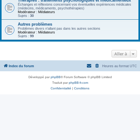
Thérapies : traitements psychologiques et médicamenteux
Échanges et réflexions concernant vos éventuelles expériences médicales
(médecins, médicaments, psychothérapies)
Modérateur :
Médiateurs
Sujets :
30
Autres problèmes
Problèmes divers n'allant pas dans les autres sections
Modérateur :
Médiateurs
Sujets :
99
Aller à
Index du forum
Heures au format
UTC
Développé par
phpBB
® Forum Software © phpBB Limited
Traduit par
phpBB-fr.com
Confidentialité
|
Conditions