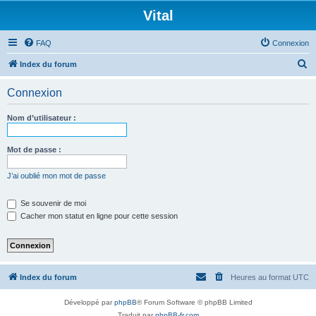
Vital
FAQ
Connexion
R
Index du forum
e
Connexion
c
h
Nom d’utilisateur :
e
r
Mot de passe :
c
J’ai oublié mon mot de passe
h
e
Se souvenir de moi
Cacher mon statut en ligne pour cette session
r
Index du forum
Heures au format
UTC
Développé par
phpBB
® Forum Software © phpBB Limited
Traduit par
phpBB-fr.com