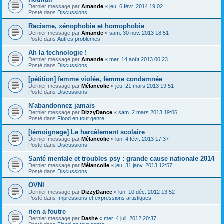
Dernier message par
Amande
«
jeu. 6 févr. 2014 19:02
Posté dans
Discussions
Racisme, xénophobie et homophobie
Dernier message par
Amande
«
sam. 30 nov. 2013 18:51
Posté dans
Autres problèmes
Ah la technologie !
Dernier message par
Amande
«
mer. 14 août 2013 00:23
Posté dans
Discussions
[pétition] femme violée, femme condamnée
Dernier message par
Mélancolie
«
jeu. 21 mars 2013 19:51
Posté dans
Discussions
N'abandonnez jamais
Dernier message par
DizzyDance
«
sam. 2 mars 2013 19:06
Posté dans
Flood en tout genre
[témoignage] Le harcèlement scolaire
Dernier message par
Mélancolie
«
lun. 4 févr. 2013 17:37
Posté dans
Discussions
Santé mentale et troubles psy : grande cause nationale 2014
Dernier message par
Mélancolie
«
jeu. 31 janv. 2013 12:57
Posté dans
Discussions
OVNI
Dernier message par
DizzyDance
«
lun. 10 déc. 2012 13:52
Posté dans
Impressions et expressions artistiques
rien a foutre
Dernier message par
Dashe
«
mer. 4 juil. 2012 20:37