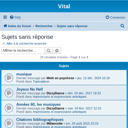
Vital
FAQ
Connexion
R
Index du forum
Rechercher
Sujets sans réponse
e
Sujets sans réponse
c
Aller à la recherche avancée
h
Rechercher
Recherche avancée
e
24 résultats trouvés • Page
1
sur
1
r
Sujets
c
musique
h
Dernier message par
Meth en psychose
«
jeu. 12 déc. 2024 10:18
e
Posté dans
Topicalakon
r
Joyeux No Hell
Dernier message par
DizzyDance
«
dim. 24 déc. 2017 18:32
Posté dans
Impressions et expressions artistiques
Années 60, les musiques
Dernier message par
DizzyDance
«
ven. 24 févr. 2017 12:15
Posté dans
Impressions et expressions artistiques
Citations bibliographiques
Dernier message par
Mélancolie
«
lun. 29 août 2016 23:15
Posté dans
Impressions et expressions artistiques