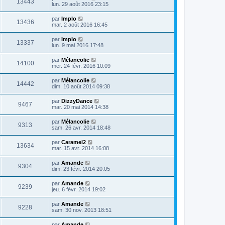
13443
lun. 29 août 2016 23:15
par
Implo
13436
mar. 2 août 2016 16:45
par
Implo
13337
lun. 9 mai 2016 17:48
par
Mélancolie
14100
mer. 24 févr. 2016 10:09
par
Mélancolie
14442
dim. 10 août 2014 09:38
par
DizzyDance
9467
mar. 20 mai 2014 14:38
par
Mélancolie
9313
sam. 26 avr. 2014 18:48
par
Caramel2
13634
mar. 15 avr. 2014 16:08
par
Amande
9304
dim. 23 févr. 2014 20:05
par
Amande
9239
jeu. 6 févr. 2014 19:02
par
Amande
9228
sam. 30 nov. 2013 18:51
par
Amande