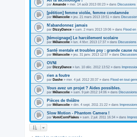
Ah la technologie !
par
Amande
»
mer. 14 août 2013 00:23
» dans
Discussions
[pétition] femme violée, femme condamnée
par
Mélancolie
»
jeu. 21 mars 2013 19:51
» dans
Discussio
N'abandonnez jamais
par
DizzyDance
»
sam. 2 mars 2013 19:06
» dans
Flood en 
[témoignage] Le harcèlement scolaire
par
Mélancolie
»
lun. 4 févr. 2013 17:37
» dans
Discussions
Santé mentale et troubles psy : grande cause n
par
Mélancolie
»
jeu. 31 janv. 2013 12:57
» dans
Discussion
OVNI
par
DizzyDance
»
lun. 10 déc. 2012 13:52
» dans
Impression
rien a foutre
par
Dashe
»
mer. 4 juil. 2012 20:37
» dans
Flood en tout gen
Vous avez un projet ? Aides possibles.
par
Mélancolie
»
sam. 9 juin 2012 14:06
» dans
Discussions
Pièces de théâtre
par
Mélancolie
»
dim. 4 sept. 2011 21:22
» dans
Impressions
Slow Motion - Phantom Camera !
par
VomiCornFlakes
»
sam. 2 juil. 2011 16:34
» dans
Impres