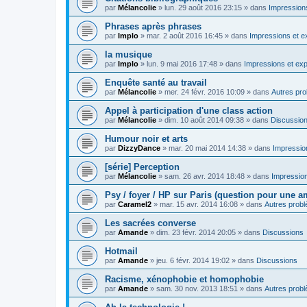
par
Mélancolie
»
lun. 29 août 2016 23:15
» dans
Impressions
Phrases après phrases
par
Implo
»
mar. 2 août 2016 16:45
» dans
Impressions et e
la musique
par
Implo
»
lun. 9 mai 2016 17:48
» dans
Impressions et exp
Enquête santé au travail
par
Mélancolie
»
mer. 24 févr. 2016 10:09
» dans
Autres pr
Appel à participation d'une class action
par
Mélancolie
»
dim. 10 août 2014 09:38
» dans
Discussio
Humour noir et arts
par
DizzyDance
»
mar. 20 mai 2014 14:38
» dans
Impression
[série] Perception
par
Mélancolie
»
sam. 26 avr. 2014 18:48
» dans
Impression
Psy / foyer / HP sur Paris (question pour une a
par
Caramel2
»
mar. 15 avr. 2014 16:08
» dans
Autres prob
Les sacrées converse
par
Amande
»
dim. 23 févr. 2014 20:05
» dans
Discussions
Hotmail
par
Amande
»
jeu. 6 févr. 2014 19:02
» dans
Discussions
Racisme, xénophobie et homophobie
par
Amande
»
sam. 30 nov. 2013 18:51
» dans
Autres prob