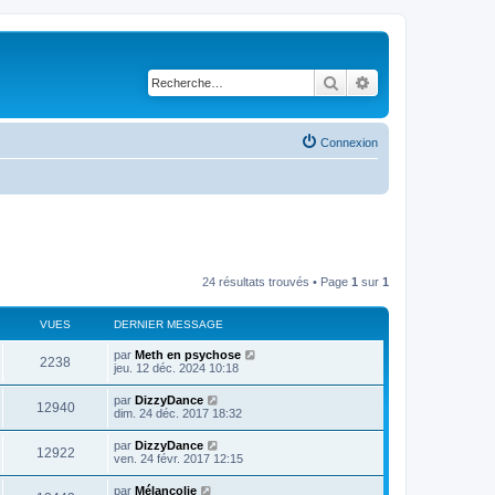
Rechercher
Recherche avancé
Connexion
24 résultats trouvés • Page
1
sur
1
VUES
DERNIER MESSAGE
par
Meth en psychose
2238
jeu. 12 déc. 2024 10:18
par
DizzyDance
12940
dim. 24 déc. 2017 18:32
par
DizzyDance
12922
ven. 24 févr. 2017 12:15
par
Mélancolie