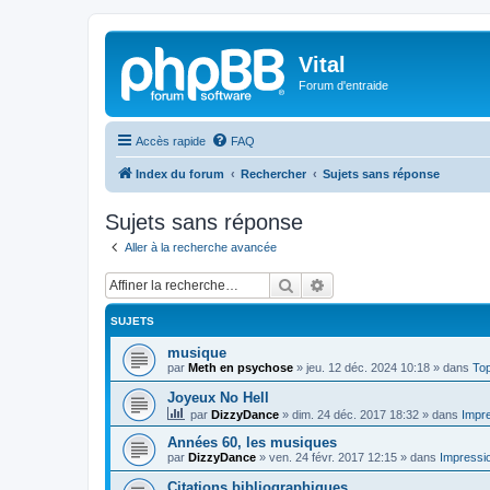
Vital
Forum d'entraide
Accès rapide
FAQ
Index du forum
Rechercher
Sujets sans réponse
Sujets sans réponse
Aller à la recherche avancée
Rechercher
Recherche avancée
SUJETS
musique
par
Meth en psychose
»
jeu. 12 déc. 2024 10:18
» dans
Top
Joyeux No Hell
par
DizzyDance
»
dim. 24 déc. 2017 18:32
» dans
Impre
Années 60, les musiques
par
DizzyDance
»
ven. 24 févr. 2017 12:15
» dans
Impressio
Citations bibliographiques