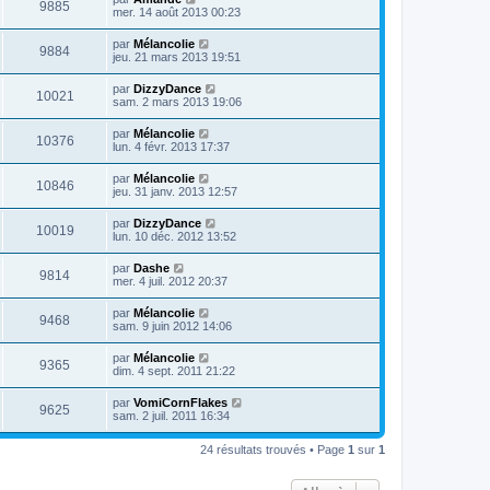
9885
mer. 14 août 2013 00:23
par
Mélancolie
9884
jeu. 21 mars 2013 19:51
par
DizzyDance
10021
sam. 2 mars 2013 19:06
par
Mélancolie
10376
lun. 4 févr. 2013 17:37
par
Mélancolie
10846
jeu. 31 janv. 2013 12:57
par
DizzyDance
10019
lun. 10 déc. 2012 13:52
par
Dashe
9814
mer. 4 juil. 2012 20:37
par
Mélancolie
9468
sam. 9 juin 2012 14:06
par
Mélancolie
9365
dim. 4 sept. 2011 21:22
par
VomiCornFlakes
9625
sam. 2 juil. 2011 16:34
24 résultats trouvés • Page
1
sur
1