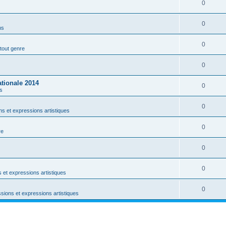
0
0
ns
0
tout genre
0
ationale 2014
0
s
0
s et expressions artistiques
0
re
0
0
 et expressions artistiques
0
sions et expressions artistiques