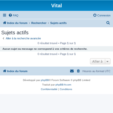
Vital
FAQ
Connexion
R
Index du forum
Rechercher
Sujets actifs
e
Sujets actifs
c
Aller à la recherche avancée
h
0 résultat trouvé • Page
1
sur
1
e
Aucun sujet ou message ne correspond à vos critères de recherche.
r
0 résultat trouvé • Page
1
sur
1
c
Aller à
h
Index du forum
Heures au format
UTC
e
r
Développé par
phpBB
® Forum Software © phpBB Limited
Traduit par
phpBB-fr.com
Confidentialité
|
Conditions