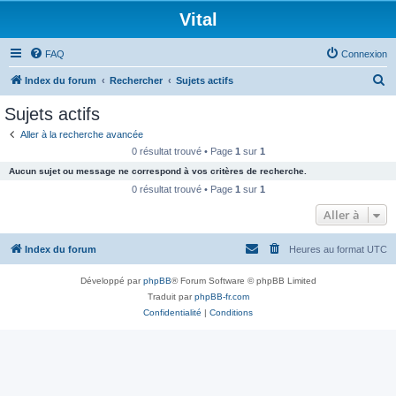
Vital
FAQ
Connexion
R
Index du forum
Rechercher
Sujets actifs
e
Sujets actifs
c
Aller à la recherche avancée
h
0 résultat trouvé • Page
1
sur
1
e
Aucun sujet ou message ne correspond à vos critères de recherche.
r
0 résultat trouvé • Page
1
sur
1
c
Aller à
h
Index du forum
Heures au format
UTC
e
r
Développé par
phpBB
® Forum Software © phpBB Limited
Traduit par
phpBB-fr.com
Confidentialité
|
Conditions