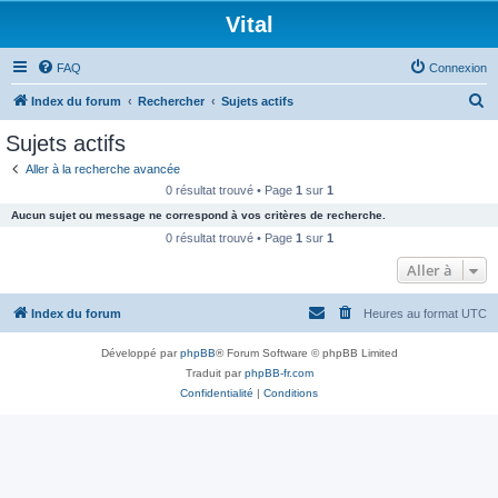
Vital
FAQ
Connexion
R
Index du forum
Rechercher
Sujets actifs
e
Sujets actifs
c
Aller à la recherche avancée
h
0 résultat trouvé • Page
1
sur
1
e
Aucun sujet ou message ne correspond à vos critères de recherche.
r
0 résultat trouvé • Page
1
sur
1
c
Aller à
h
Index du forum
Heures au format
UTC
e
r
Développé par
phpBB
® Forum Software © phpBB Limited
Traduit par
phpBB-fr.com
Confidentialité
|
Conditions