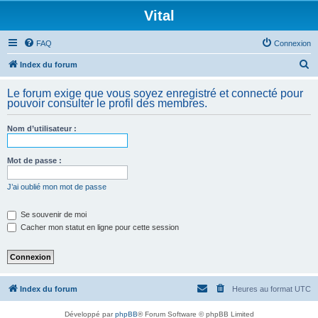
Vital
FAQ
Connexion
R
Index du forum
e
Le forum exige que vous soyez enregistré et connecté pour
c
pouvoir consulter le profil des membres.
h
Nom d’utilisateur :
e
r
Mot de passe :
c
h
J’ai oublié mon mot de passe
e
Se souvenir de moi
r
Cacher mon statut en ligne pour cette session
Index du forum
Heures au format
UTC
Développé par
phpBB
® Forum Software © phpBB Limited