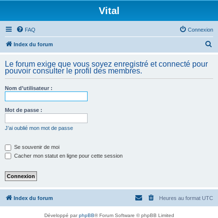
Vital
FAQ
Connexion
R
Index du forum
e
Le forum exige que vous soyez enregistré et connecté pour
c
pouvoir consulter le profil des membres.
h
Nom d’utilisateur :
e
r
Mot de passe :
c
h
J’ai oublié mon mot de passe
e
Se souvenir de moi
r
Cacher mon statut en ligne pour cette session
Index du forum
Heures au format
UTC
Développé par
phpBB
® Forum Software © phpBB Limited