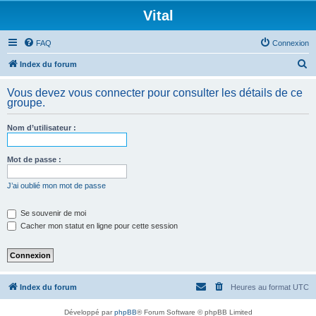
Vital
FAQ
Connexion
R
Index du forum
e
Vous devez vous connecter pour consulter les détails de ce
c
groupe.
h
Nom d’utilisateur :
e
r
Mot de passe :
c
h
J’ai oublié mon mot de passe
e
Se souvenir de moi
r
Cacher mon statut en ligne pour cette session
Index du forum
Heures au format
UTC
Développé par
phpBB
® Forum Software © phpBB Limited