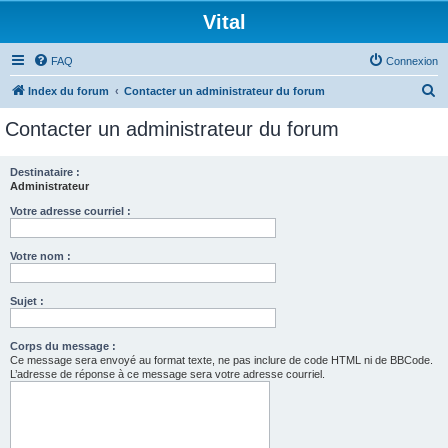
Vital
FAQ
Connexion
R
Index du forum
Contacter un administrateur du forum
e
Contacter un administrateur du forum
c
h
Destinataire :
Administrateur
e
r
Votre adresse courriel :
c
Votre nom :
h
e
Sujet :
r
Corps du message :
Ce message sera envoyé au format texte, ne pas inclure de code HTML ni de BBCode.
L’adresse de réponse à ce message sera votre adresse courriel.