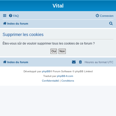
Vital
FAQ
Connexion
R
Index du forum
e
Supprimer les cookies
c
h
Êtes-vous sûr de vouloir supprimer tous les cookies de ce forum ?
e
r
c
Index du forum
Heures au format
UTC
h
Développé par
phpBB
® Forum Software © phpBB Limited
e
Traduit par
phpBB-fr.com
r
Confidentialité
|
Conditions