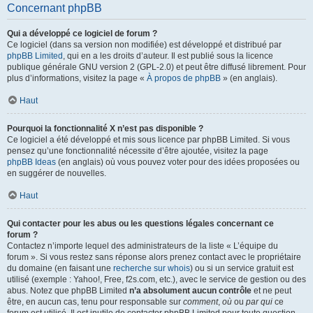
Concernant phpBB
Qui a développé ce logiciel de forum ?
Ce logiciel (dans sa version non modifiée) est développé et distribué par
phpBB Limited
, qui en a les droits d’auteur. Il est publié sous la licence
publique générale GNU version 2 (GPL-2.0) et peut être diffusé librement. Pour
plus d’informations, visitez la page «
À propos de phpBB
» (en anglais).
Haut
Pourquoi la fonctionnalité X n’est pas disponible ?
Ce logiciel a été développé et mis sous licence par phpBB Limited. Si vous
pensez qu’une fonctionnalité nécessite d’être ajoutée, visitez la page
phpBB Ideas
(en anglais) où vous pouvez voter pour des idées proposées ou
en suggérer de nouvelles.
Haut
Qui contacter pour les abus ou les questions légales concernant ce
forum ?
Contactez n’importe lequel des administrateurs de la liste « L’équipe du
forum ». Si vous restez sans réponse alors prenez contact avec le propriétaire
du domaine (en faisant une
recherche sur whois
) ou si un service gratuit est
utilisé (exemple : Yahoo!, Free, f2s.com, etc.), avec le service de gestion ou des
abus. Notez que phpBB Limited
n’a absolument aucun contrôle
et ne peut
être, en aucun cas, tenu pour responsable sur
comment
,
où
ou
par qui
ce