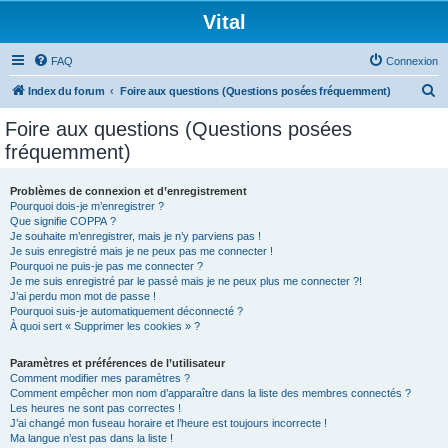
Vital
FAQ
Connexion
R
Index du forum
Foire aux questions (Questions posées fréquemment)
e
Foire aux questions (Questions posées
c
fréquemment)
h
e
Problèmes de connexion et d’enregistrement
Pourquoi dois-je m’enregistrer ?
r
Que signifie COPPA ?
c
Je souhaite m’enregistrer, mais je n’y parviens pas !
Je suis enregistré mais je ne peux pas me connecter !
h
Pourquoi ne puis-je pas me connecter ?
Je me suis enregistré par le passé mais je ne peux plus me connecter ?!
e
J’ai perdu mon mot de passe !
r
Pourquoi suis-je automatiquement déconnecté ?
À quoi sert « Supprimer les cookies » ?
Paramètres et préférences de l’utilisateur
Comment modifier mes paramètres ?
Comment empêcher mon nom d’apparaître dans la liste des membres connectés ?
Les heures ne sont pas correctes !
J’ai changé mon fuseau horaire et l’heure est toujours incorrecte !
Ma langue n’est pas dans la liste !