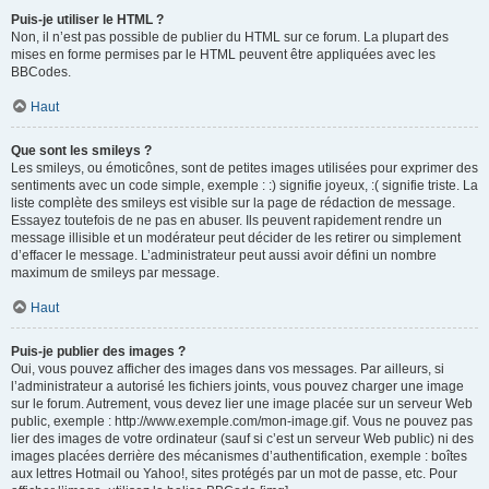
Puis-je utiliser le HTML ?
Non, il n’est pas possible de publier du HTML sur ce forum. La plupart des
mises en forme permises par le HTML peuvent être appliquées avec les
BBCodes.
Haut
Que sont les smileys ?
Les smileys, ou émoticônes, sont de petites images utilisées pour exprimer des
sentiments avec un code simple, exemple : :) signifie joyeux, :( signifie triste. La
liste complète des smileys est visible sur la page de rédaction de message.
Essayez toutefois de ne pas en abuser. Ils peuvent rapidement rendre un
message illisible et un modérateur peut décider de les retirer ou simplement
d’effacer le message. L’administrateur peut aussi avoir défini un nombre
maximum de smileys par message.
Haut
Puis-je publier des images ?
Oui, vous pouvez afficher des images dans vos messages. Par ailleurs, si
l’administrateur a autorisé les fichiers joints, vous pouvez charger une image
sur le forum. Autrement, vous devez lier une image placée sur un serveur Web
public, exemple : http://www.exemple.com/mon-image.gif. Vous ne pouvez pas
lier des images de votre ordinateur (sauf si c’est un serveur Web public) ni des
images placées derrière des mécanismes d’authentification, exemple : boîtes
aux lettres Hotmail ou Yahoo!, sites protégés par un mot de passe, etc. Pour