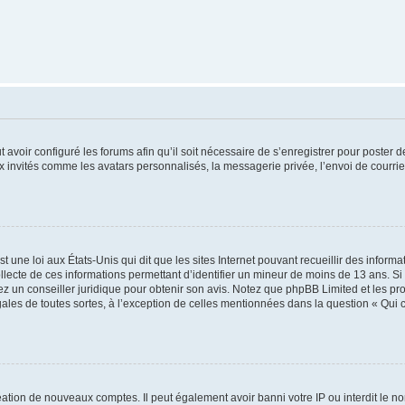
t avoir configuré les forums afin qu’il soit nécessaire de s’enregistrer pour poster
x invités comme les avatars personnalisés, la messagerie privée, l’envoi de courri
t une loi aux États-Unis qui dit que les sites Internet pouvant recueillir des infor
ollecte de ces informations permettant d’identifier un mineur de moins de 13 ans. S
tez un conseiller juridique pour obtenir son avis. Notez que phpBB Limited et les pr
gales de toutes sortes, à l’exception de celles mentionnées dans la question « Qui
réation de nouveaux comptes. Il peut également avoir banni votre IP ou interdit le no