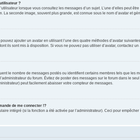
tilisateur ?
utilisateur lorsque vous consultez les messages d’un sujet. L’une d’elles peut êtr
rum. La seconde image, souvent plus grande, est connue sous le nom d’avatar et 
s pouvez ajouter un avatar en utilisant l’une des quatre méthodes d’avatar suivantes 
ont ils sont mis à disposition. Si vous ne pouvez pas utiliser d’avatar, contactez un
iquent le nombre de messages postés ou identifient certains membres tels que les 
ar l’administrateur du forum. Évitez de poster des messages sur le forum dans le seu
ministrateur) peut facilement abaisser votre compteur de messages.
mande de me connecter !?
re intégré (si la fonction a été activée par l’administrateur). Ceci pour empêcher l’u