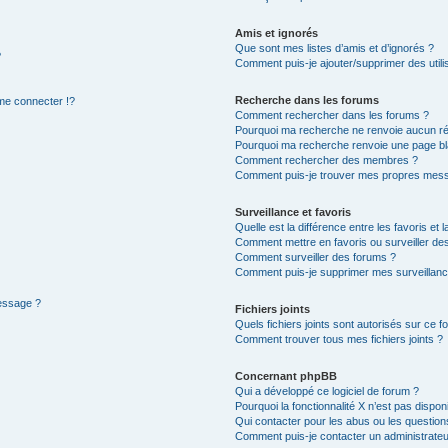
Amis et ignorés
Que sont mes listes d’amis et d’ignorés ?
?
Comment puis-je ajouter/supprimer des utilis
Recherche dans les forums
e connecter !?
Comment rechercher dans les forums ?
Pourquoi ma recherche ne renvoie aucun ré
Pourquoi ma recherche renvoie une page bl
Comment rechercher des membres ?
Comment puis-je trouver mes propres mess
Surveillance et favoris
Quelle est la différence entre les favoris et l
Comment mettre en favoris ou surveiller des
Comment surveiller des forums ?
Comment puis-je supprimer mes surveillanc
message ?
Fichiers joints
Quels fichiers joints sont autorisés sur ce f
Comment trouver tous mes fichiers joints ?
Concernant phpBB
Qui a développé ce logiciel de forum ?
Pourquoi la fonctionnalité X n’est pas dispon
Qui contacter pour les abus ou les questio
Comment puis-je contacter un administrateu