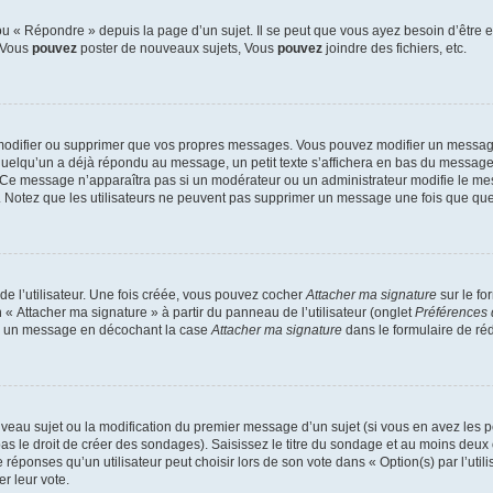
 « Répondre » depuis la page d’un sujet. Il se peut que vous ayez besoin d’être e
: Vous
pouvez
poster de nouveaux sujets, Vous
pouvez
joindre des fichiers, etc.
modifier ou supprimer que vos propres messages. Vous pouvez modifier un message
lqu’un a déjà répondu au message, un petit texte s’affichera en bas du message ind
n. Ce message n’apparaîtra pas si un modérateur ou un administrateur modifie le mes
ive. Notez que les utilisateurs ne peuvent pas supprimer un message une fois que qu
e l’utilisateur. Une fois créée, vous pouvez cocher
Attacher ma signature
sur le fo
 « Attacher ma signature » à partir du panneau de l’utilisateur (onglet
Préférences 
 à un message en décochant la case
Attacher ma signature
dans le formulaire de ré
ouveau sujet ou la modification du premier message d’un sujet (si vous en avez les p
 le droit de créer des sondages). Saisissez le titre du sondage et au moins deux o
onses qu’un utilisateur peut choisir lors de son vote dans « Option(s) par l’utilis
er leur vote.