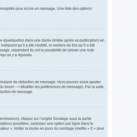
nregistré pour écrire un message. Une liste des options
 (quelquefois dans une durée limitée après sa publication) en
iquant qu’il a été modifié, le nombre de fois qu’il a été
sage, cependant ils ont la possibilité de laisser une note
elqu’un y a répondu.
rmulaire de rédaction de message. Vous pouvez aussi ajouter
du forum --> Modifier les préférences de message
). Par la suite,
daction de message.
ermissions), cliquez sur l’onglet
Sondage
sous la partie
ptions possibles, saisissez une option par ligne dans le
ateur », limiter la durée en jours du sondage (mettre « 0 » pour