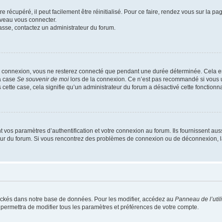
 récupéré, il peut facilement être réinitialisé. Pour ce faire, rendez vous sur la p
uveau vous connecter.
passe, contactez un administrateur du forum.
e connexion, vous ne resterez connecté que pendant une durée déterminée. Cela em
la case
Se souvenir de moi
lors de la connexion. Ce n’est pas recommandé si vous u
s cette case, cela signifie qu’un administrateur du forum a désactivé cette fonctionna
os paramètres d’authentification et votre connexion au forum. Ils fournissent aussi
teur du forum. Si vous rencontrez des problèmes de connexion ou de déconnexion, l
ockés dans notre base de données. Pour les modifier, accédez au
Panneau de l’util
 permettra de modifier tous les paramètres et préférences de votre compte.