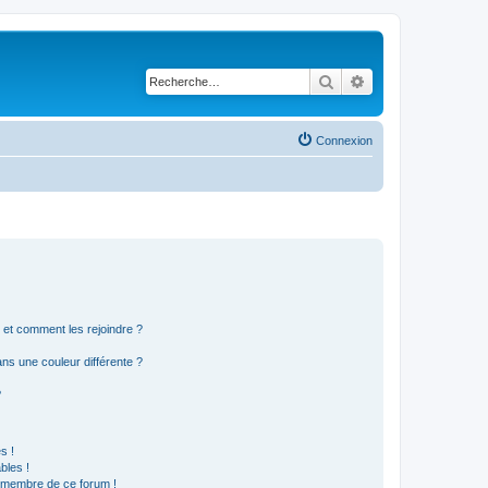
Rechercher
Recherche avancé
Connexion
s et comment les rejoindre ?
s une couleur différente ?
?
s !
bles !
n membre de ce forum !