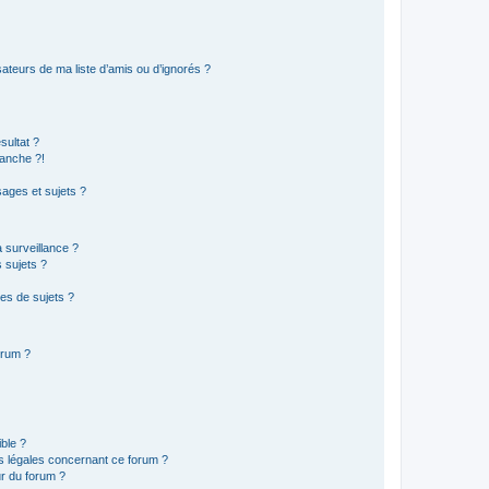
ateurs de ma liste d’amis ou d’ignorés ?
sultat ?
anche ?!
ages et sujets ?
a surveillance ?
 sujets ?
es de sujets ?
orum ?
ible ?
ns légales concernant ce forum ?
r du forum ?