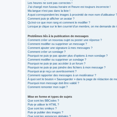
Les heures ne sont pas correctes !
J’ai changé mon fuseau horaire et l’heure est toujours incorrecte !
Ma langue n’est pas dans la liste !
A quoi correspondent les images à proximité de mon nom d’utilisateur 
Comment puis-je afficher un avatar ?
Qu’est-ce que mon rang et comment le modifier ?
Lorsque je clique sur le lien
courriel
d’un membre, on me demande de m
Problèmes liés à la publication de messages
Comment créer un nouveau sujet ou poster une réponse ?
Comment modifier ou supprimer un message ?
Comment ajouter une signature à mes messages ?
Comment créer un sondage ?
Pourquoi ne puis-je pas ajouter plus d’options à mon sondage ?
Comment modifier ou supprimer un sondage ?
Pourquoi ne puis-je pas accéder à un forum ?
Pourquoi ne puis-je pas joindre des fichiers à mon message ?
Pourquoi ai-je reçu un avertissement ?
Comment rapporter des messages à un modérateur ?
À quoi sert le bouton « Sauvegarder » dans la page de rédaction de 
Pourquoi mon message doit être validé ?
Comment remonter mon sujet ?
Mise en forme et types de sujets
Que sont les BBCodes ?
Puis-je utiliser le HTML ?
Que sont les smileys ?
Puis-je publier des images ?
Que sont les annonces globales ?