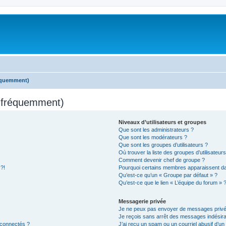
réquemment)
s fréquemment)
Niveaux d’utilisateurs et groupes
Que sont les administrateurs ?
Que sont les modérateurs ?
Que sont les groupes d’utilisateurs ?
Où trouver la liste des groupes d’utilisateur
Comment devenir chef de groupe ?
 ?!
Pourquoi certains membres apparaissent dan
Qu’est-ce qu’un « Groupe par défaut » ?
Qu’est-ce que le lien « L’équipe du forum » 
Messagerie privée
Je ne peux pas envoyer de messages privé
Je reçois sans arrêt des messages indésira
 connectés ?
J’ai reçu un spam ou un courriel abusif d’u