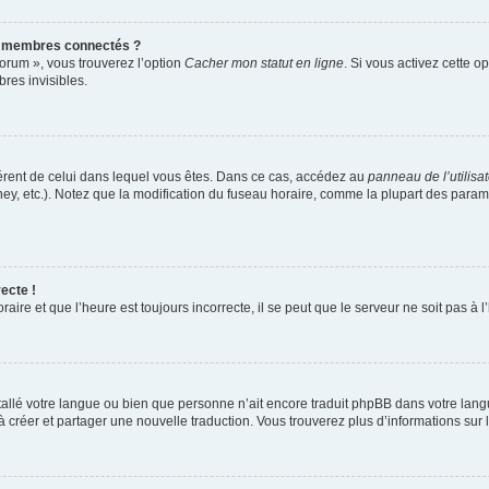
s membres connectés ?
forum », vous trouverez l’option
Cacher mon statut en ligne
. Si vous activez cette o
es invisibles.
ifférent de celui dans lequel vous êtes. Dans ce cas, accédez au
panneau de l’utilisa
ney, etc.). Notez que la modification du fuseau horaire, comme la plupart des para
ecte !
aire et que l’heure est toujours incorrecte, il se peut que le serveur ne soit pas à
installé votre langue ou bien que personne n’ait encore traduit phpBB dans votre l
s à créer et partager une nouvelle traduction. Vous trouverez plus d’informations sur l