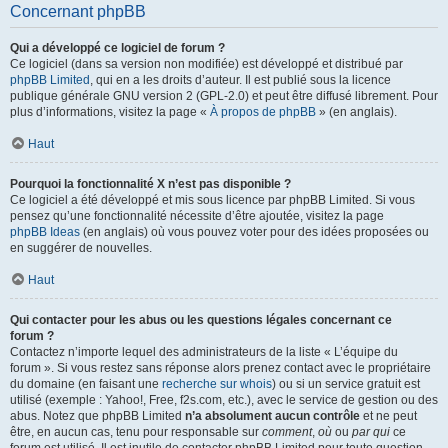
Concernant phpBB
Qui a développé ce logiciel de forum ?
Ce logiciel (dans sa version non modifiée) est développé et distribué par
phpBB Limited
, qui en a les droits d’auteur. Il est publié sous la licence
publique générale GNU version 2 (GPL-2.0) et peut être diffusé librement. Pour
plus d’informations, visitez la page «
À propos de phpBB
» (en anglais).
Haut
Pourquoi la fonctionnalité X n’est pas disponible ?
Ce logiciel a été développé et mis sous licence par phpBB Limited. Si vous
pensez qu’une fonctionnalité nécessite d’être ajoutée, visitez la page
phpBB Ideas
(en anglais) où vous pouvez voter pour des idées proposées ou
en suggérer de nouvelles.
Haut
Qui contacter pour les abus ou les questions légales concernant ce
forum ?
Contactez n’importe lequel des administrateurs de la liste « L’équipe du
forum ». Si vous restez sans réponse alors prenez contact avec le propriétaire
du domaine (en faisant une
recherche sur whois
) ou si un service gratuit est
utilisé (exemple : Yahoo!, Free, f2s.com, etc.), avec le service de gestion ou des
abus. Notez que phpBB Limited
n’a absolument aucun contrôle
et ne peut
être, en aucun cas, tenu pour responsable sur
comment
,
où
ou
par qui
ce