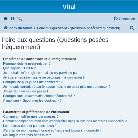
Vital
FAQ
Connexion
R
Index du forum
Foire aux questions (Questions posées fréquemment)
e
Foire aux questions (Questions posées
c
fréquemment)
h
e
Problèmes de connexion et d’enregistrement
Pourquoi dois-je m’enregistrer ?
r
Que signifie COPPA ?
c
Je souhaite m’enregistrer, mais je n’y parviens pas !
Je suis enregistré mais je ne peux pas me connecter !
h
Pourquoi ne puis-je pas me connecter ?
Je me suis enregistré par le passé mais je ne peux plus me connecter ?!
e
J’ai perdu mon mot de passe !
r
Pourquoi suis-je automatiquement déconnecté ?
À quoi sert « Supprimer les cookies » ?
Paramètres et préférences de l’utilisateur
Comment modifier mes paramètres ?
Comment empêcher mon nom d’apparaître dans la liste des membres connectés ?
Les heures ne sont pas correctes !
J’ai changé mon fuseau horaire et l’heure est toujours incorrecte !
Ma langue n’est pas dans la liste !