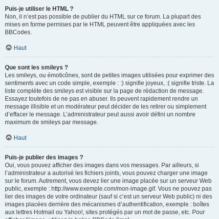
Puis-je utiliser le HTML ?
Non, il n’est pas possible de publier du HTML sur ce forum. La plupart des
mises en forme permises par le HTML peuvent être appliquées avec les
BBCodes.
Haut
Que sont les smileys ?
Les smileys, ou émoticônes, sont de petites images utilisées pour exprimer des
sentiments avec un code simple, exemple : :) signifie joyeux, :( signifie triste. La
liste complète des smileys est visible sur la page de rédaction de message.
Essayez toutefois de ne pas en abuser. Ils peuvent rapidement rendre un
message illisible et un modérateur peut décider de les retirer ou simplement
d’effacer le message. L’administrateur peut aussi avoir défini un nombre
maximum de smileys par message.
Haut
Puis-je publier des images ?
Oui, vous pouvez afficher des images dans vos messages. Par ailleurs, si
l’administrateur a autorisé les fichiers joints, vous pouvez charger une image
sur le forum. Autrement, vous devez lier une image placée sur un serveur Web
public, exemple : http://www.exemple.com/mon-image.gif. Vous ne pouvez pas
lier des images de votre ordinateur (sauf si c’est un serveur Web public) ni des
images placées derrière des mécanismes d’authentification, exemple : boîtes
aux lettres Hotmail ou Yahoo!, sites protégés par un mot de passe, etc. Pour